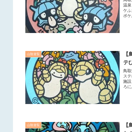
温泉
ケふ
ポケ
【
山陰遊覧
テ
鳥取
ステ
施設
ろに
【
山陰遊覧