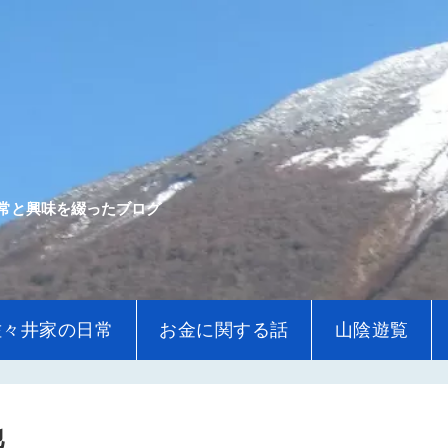
常と興味を綴ったブログ
佐々井家の日常
お金に関する話
山陰遊覧
他