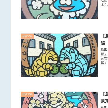
取西
ポケ
【
山陰遊覧
編
鳥取
駅」
倉吉
駅」
【
山陰遊覧
泉
鳥取