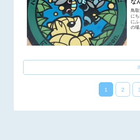
な
鳥取
にち
にふ
の場
1
2