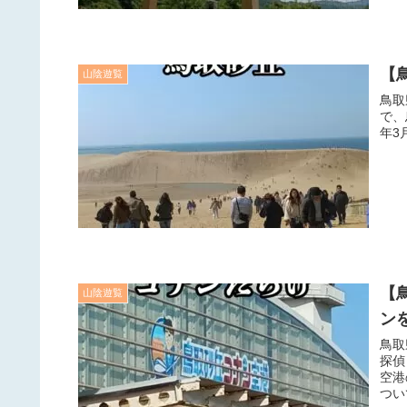
【
山陰遊覧
鳥取
で、
年3
【
山陰遊覧
ン
鳥取
探偵
空港
つい