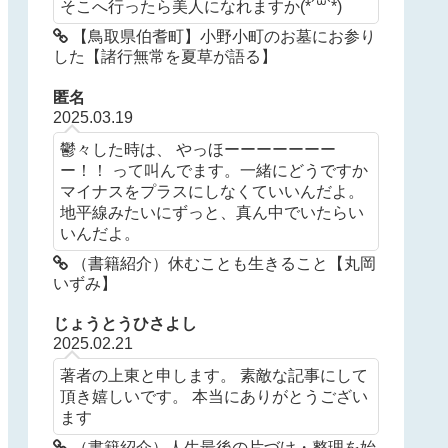
そこへ行ったら美人になれますか(*´꒳`*)
【鳥取県伯耆町】小野小町のお墓にお参り
した【諸行無常を夏草が語る】
匿名
2025.03.19
鬱々した時は、 やっほーーーーーーー
ー！！ って叫んでます。一緒にどうですか
マイナスをプラスにしなくていいんだよ。
地平線みたいにずっと、真ん中でいたらい
いんだよ。
（書籍紹介）休むことも生きること【丸岡
いずみ】
じょうとうひさよし
2025.02.21
著者の上東と申します。 素敵な記事にして
頂き嬉しいです。 本当にありがとうござい
ます
（書籍紹介）人生最後の片づけ・整理を始