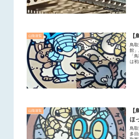
【
山陰遊覧
鳥取
館」
「鳥
は初
【
山陰遊覧
ほ
鳥取
多目