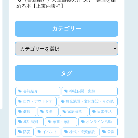
める本【上東丙唆祥】
カテゴリー
タグ
書籍紹介
神社仏閣・史跡
自然・アウトドア
観光施設・文化施設・その他
健康
食事
家庭菜園
日常生活
成功法則
家事・家計
オンライン活動
防災
イベント
株式・投資信託
公園