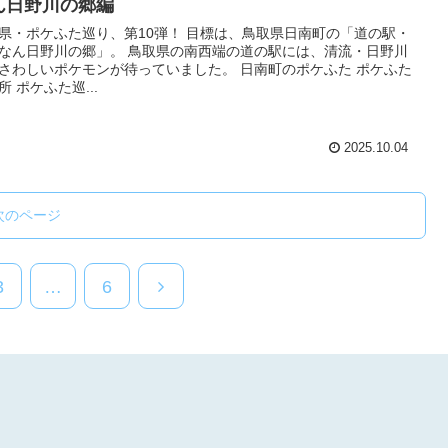
ん日野川の郷編
県・ポケふた巡り、第10弾！ 目標は、鳥取県日南町の「道の駅・
なん日野川の郷」。 鳥取県の南西端の道の駅には、清流・日野川
さわしいポケモンが待っていました。 日南町のポケふた ポケふた
所 ポケふた巡...
2025.10.04
次のページ
3
…
6