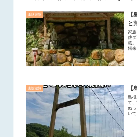
【
山陰遊覧
と
家族
佐ダ
蔵」
婿来
【
山陰遊覧
島根
て、
ぬっ
いて .