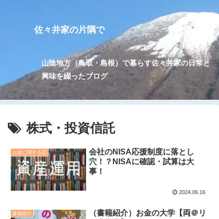
佐々井家の片隅で
山陰地方（鳥取・島根）で暮らす佐々井家の日常と
興味を綴ったブログ
株式・投資信託
会社のNISA応援制度に落とし
お金に関する話
穴！？NISAに確認・試算は大
事！
2024.06.16
（書籍紹介）お金の大学【両＠リ
書籍紹介