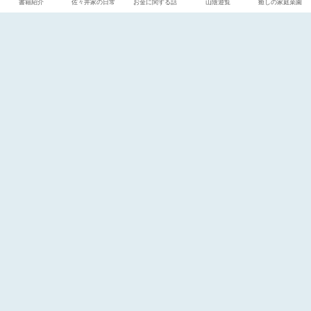
書籍紹介
佐々井家の日常
お金に関する話
山陰遊覧
癒しの家庭菜園