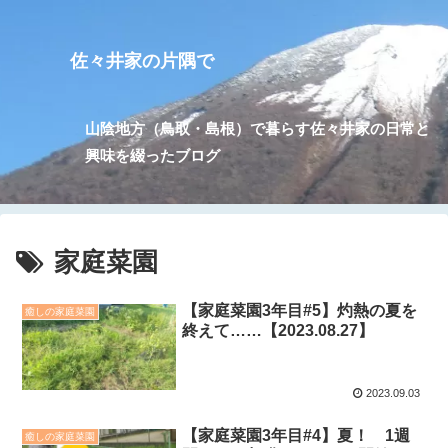
佐々井家の片隅で
山陰地方（鳥取・島根）で暮らす佐々井家の日常と
興味を綴ったブログ
家庭菜園
【家庭菜園3年目#5】灼熱の夏を
癒しの家庭菜園
終えて……【2023.08.27】
2023.09.03
【家庭菜園3年目#4】夏！ 1週
癒しの家庭菜園