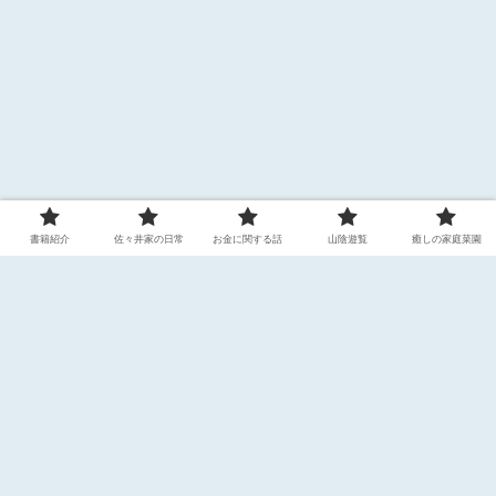
書籍紹介
佐々井家の日常
お金に関する話
山陰遊覧
癒しの家庭菜園