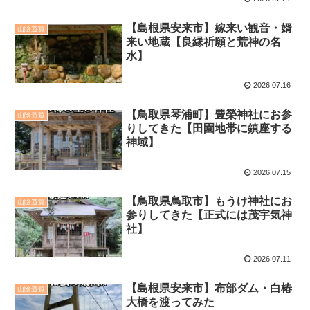
【島根県安来市】嫁来い観音・婿
山陰遊覧
来い地蔵【良縁祈願と荒神の名
水】
2026.07.16
【鳥取県琴浦町】豊榮神社にお参
山陰遊覧
りしてきた【田園地帯に鎮座する
神域】
2026.07.15
【鳥取県鳥取市】もうけ神社にお
山陰遊覧
参りしてきた【正式には茂宇気神
社】
2026.07.11
【島根県安来市】布部ダム・白椿
山陰遊覧
大橋を渡ってみた