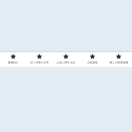
書籍紹介
佐々井家の日常
お金に関する話
山陰遊覧
癒しの家庭菜園