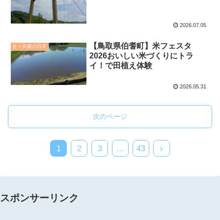
2026.07.05
【鳥取県伯耆町】米フェスタ
佐々井家の日常
2026おいしい米づくりにトラ
イ！で田植え体験
2026.05.31
次のページ
1
2
3
…
43
スポンサーリンク