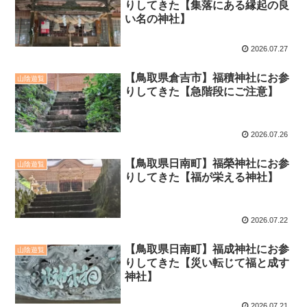
りしてきた【集落にある縁起の良
い名の神社】
2026.07.27
【鳥取県倉吉市】福積神社にお参
山陰遊覧
りしてきた【急階段にご注意】
2026.07.26
【鳥取県日南町】福榮神社にお参
山陰遊覧
りしてきた【福が栄える神社】
2026.07.22
【鳥取県日南町】福成神社にお参
山陰遊覧
りしてきた【災い転じて福と成す
神社】
2026.07.21