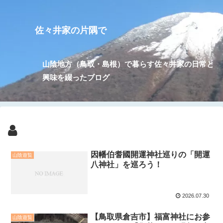
佐々井家の片隅で
山陰地方（鳥取・島根）で暮らす佐々井家の日常と
興味を綴ったブログ
因幡伯耆國開運神社巡りの「開運
山陰遊覧
八神社」を巡ろう！
2026.07.30
【鳥取県倉吉市】福富神社にお参
山陰遊覧