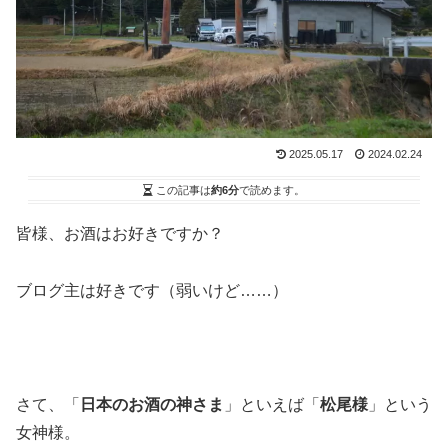
2025.05.17
2024.02.24
この記事は
約6分
で読めます。
皆様、お酒はお好きですか？
ブログ主は好きです（弱いけど……）
さて、「
日本のお酒の神さま
」といえば「
松尾様
」という
女神様。