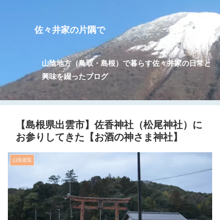
佐々井家の片隅で
山陰地方（鳥取・島根）で暮らす佐々井家の日常と
興味を綴ったブログ
【島根県出雲市】佐香神社（松尾神社）に
お参りしてきた【お酒の神さま神社】
山陰遊覧