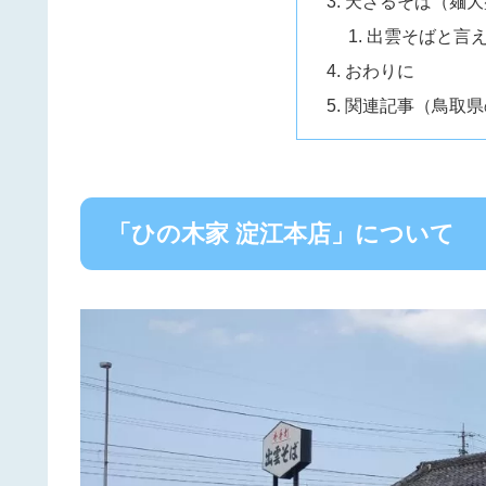
天ざるそば（麺大
出雲そばと言
おわりに
関連記事（鳥取県
「ひの木家 淀江本店」について