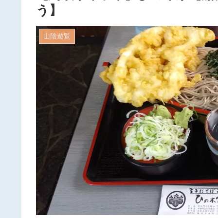
う】
山陰遊覧