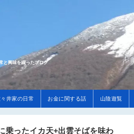
常と興味を綴ったブログ
佐々井家の日常
お金に関する話
山陰遊覧
に乗ったイカ天+出雲そばを味わ