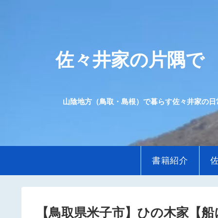
佐々井家の片隅で
山陰地方（鳥取・島根）で暮らす佐々井家の日
書籍紹介
【鳥取県米子市】ひの木家【船