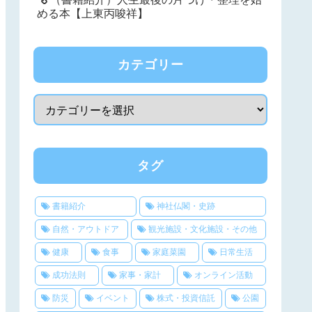
める本【上東丙唆祥】
カテゴリー
タグ
書籍紹介
神社仏閣・史跡
自然・アウトドア
観光施設・文化施設・その他
健康
食事
家庭菜園
日常生活
成功法則
家事・家計
オンライン活動
防災
イベント
株式・投資信託
公園