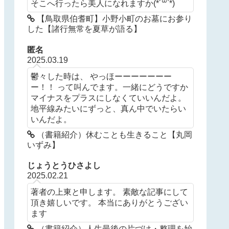
そこへ行ったら美人になれますか(*´꒳`*)
【鳥取県伯耆町】小野小町のお墓にお参り
した【諸行無常を夏草が語る】
匿名
2025.03.19
鬱々した時は、 やっほーーーーーーー
ー！！ って叫んでます。一緒にどうですか
マイナスをプラスにしなくていいんだよ。
地平線みたいにずっと、真ん中でいたらい
いんだよ。
（書籍紹介）休むことも生きること【丸岡
いずみ】
じょうとうひさよし
2025.02.21
著者の上東と申します。 素敵な記事にして
頂き嬉しいです。 本当にありがとうござい
ます
（書籍紹介）人生最後の片づけ・整理を始