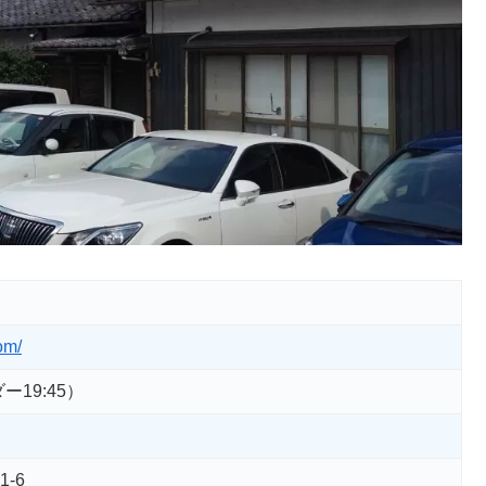
om/
ー19:45）
-6