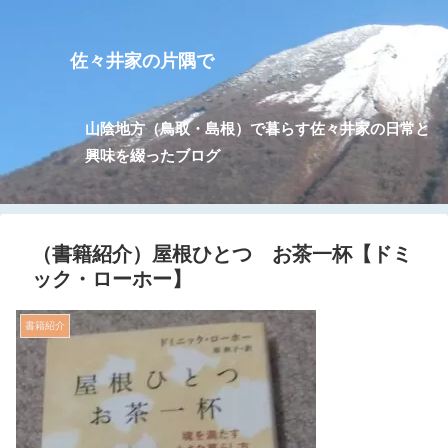
佐々井家の片隅で
山陰地方（鳥取・島根）で暮らす佐々井家の日常と
興味を綴ったブログ
（書籍紹介）屋根ひとつ お茶一杯【ドミ
ック・ローホー】
書籍紹介