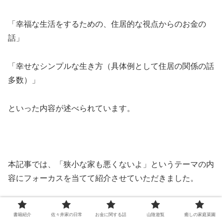
「幸福な生活をするための、住居的な視点からのお金の
話」
「幸せなシンプルな生き方（具体例として住居の関係の話
多数）」
といった内容が述べられています。
本記事では、「狭小な家も悪くないよ」というテーマの内
容にフォーカスを当てて紹介させていただきました。
この書のすべてのエッセンスは、実際に手にとって読んで
書籍紹介
佐々井家の日常
お金に関する話
山陰遊覧
癒しの家庭菜園
いただければと思います。