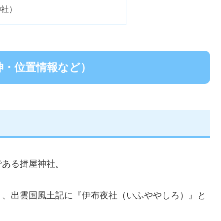
神社）
神・位置情報など）
である揖屋神社。
』、出雲国風土記に『伊布夜社（いふややしろ）』と