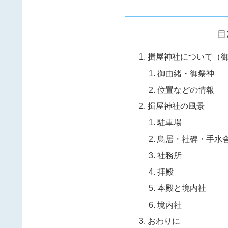
目
揖屋神社について（
御由緒・御祭神
位置などの情報
揖屋神社の風景
駐車場
鳥居・社碑・手水
社務所
拝殿
本殿と境内社
境内社
おわりに