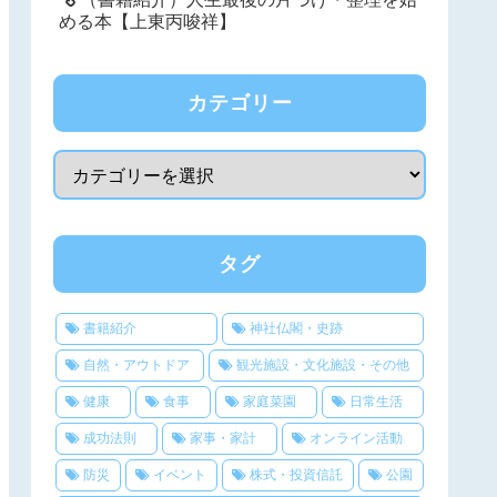
める本【上東丙唆祥】
カテゴリー
タグ
書籍紹介
神社仏閣・史跡
自然・アウトドア
観光施設・文化施設・その他
健康
食事
家庭菜園
日常生活
成功法則
家事・家計
オンライン活動
防災
イベント
株式・投資信託
公園