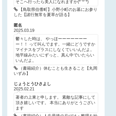
そこへ行ったら美人になれますか(*´꒳`*)
【鳥取県伯耆町】小野小町のお墓にお参り
した【諸行無常を夏草が語る】
匿名
2025.03.19
鬱々した時は、 やっほーーーーーーー
ー！！ って叫んでます。一緒にどうですか
マイナスをプラスにしなくていいんだよ。
地平線みたいにずっと、真ん中でいたらい
いんだよ。
（書籍紹介）休むことも生きること【丸岡
いずみ】
じょうとうひさよし
2025.02.21
著者の上東と申します。 素敵な記事にして
頂き嬉しいです。 本当にありがとうござい
ます
（書籍紹介）人生最後の片づけ・整理を始