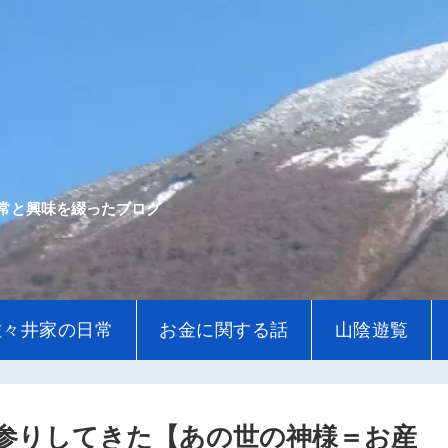
常と興味を綴ったブログ
佐々井家の日常
お金に関する話
山陰遊覧
参りしてきた【あの世の神様＝お産