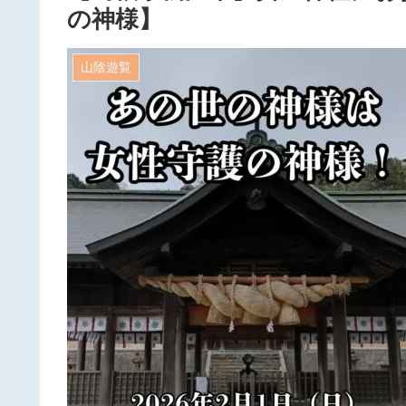
の神様】
山陰遊覧