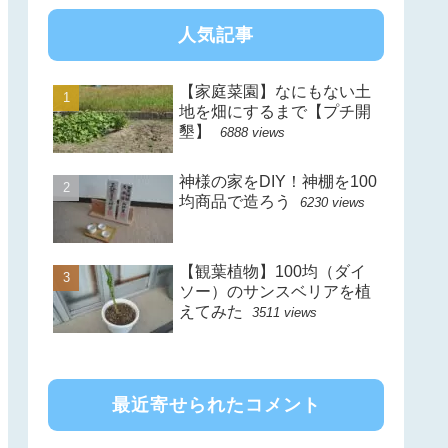
人気記事
【家庭菜園】なにもない土
地を畑にするまで【プチ開
墾】
6888 views
神様の家をDIY！神棚を100
均商品で造ろう
6230 views
【観葉植物】100均（ダイ
ソー）のサンスベリアを植
えてみた
3511 views
最近寄せられたコメント