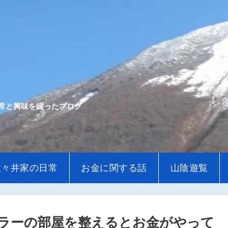
常と興味を綴ったブログ
佐々井家の日常
お金に関する話
山陰遊覧
ラーの部屋を整えるとお金がやって