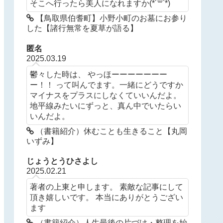
そこへ行ったら美人になれますか(*´꒳`*)
【鳥取県伯耆町】小野小町のお墓にお参り
した【諸行無常を夏草が語る】
匿名
2025.03.19
鬱々した時は、 やっほーーーーーーー
ー！！ って叫んでます。一緒にどうですか
マイナスをプラスにしなくていいんだよ。
地平線みたいにずっと、真ん中でいたらい
いんだよ。
（書籍紹介）休むことも生きること【丸岡
いずみ】
じょうとうひさよし
2025.02.21
著者の上東と申します。 素敵な記事にして
頂き嬉しいです。 本当にありがとうござい
ます
（書籍紹介）人生最後の片づけ・整理を始