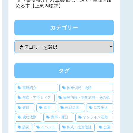
める本【上東丙唆祥】
カテゴリー
タグ
書籍紹介
神社仏閣・史跡
自然・アウトドア
観光施設・文化施設・その他
健康
食事
家庭菜園
日常生活
成功法則
家事・家計
オンライン活動
防災
イベント
株式・投資信託
公園