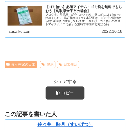
【ゴミ拾い】必須アイテム・ゴミ袋を無料でもら
おう【鳥取県米子市の場合】
ブログ主、前記事で紹介したとおり、個人的にゴミ拾いを
始めました。 前記事はコチラ↓ 本記事は、ゴミ拾い開始か
ら約1週間後に執筆しています。 今回は、ゴミ拾いのマス
トアイテム「ゴミ袋」を無料で準備する方法を紹...
sasaike.com
2022.10.18
佐々井家の日常
健康
日常生活
シェアする
コピー
この記事を書いた人
佐々井 酔月（すいげつ）