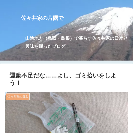
佐々井家の片隅で
山陰地方（鳥取・島根）で暮らす佐々井家の日常と
興味を綴ったブログ
運動不足だな……よし、ゴミ拾いをしよ
う！
佐々井家の日常