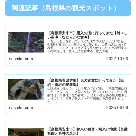
関連記事（島根県の観光スポット）
【島根県安来市】鷹入の滝に行ってきた【雄々し
い男滝・なだらかな女滝】
「ちょっと山を歩いて、冷涼な滝でのんびりしたいなぁ」
9月末と言うのに、夏のように暑い日。 山陰地方について
検索していると、ちょうど滝を見つけました！ 島根県安来
市の中国山地・鷹入山に位置する「鷹入の滝」。 ...
sasaike.com
2022.10.03
【島根県奥出雲町】鬼の舌震に行ってみた【巨
岩・奇岩の景勝地】
山陰地方に住んで、ウン十年のブログ主。 「奥出雲町に行
ったことないな～」と思い立ち、行ってまいりました！ 目
的地は、景勝地「鬼の舌震」。 珍しい岩がある急流地帯と
いうことで、自然の雄大さ・不可思議さを満喫できまし
た。 ...
sasaike.com
2025.06.08
【島根県安来市】嫁来い観音・婿来い地蔵【良縁
祈願と荒神の名水】