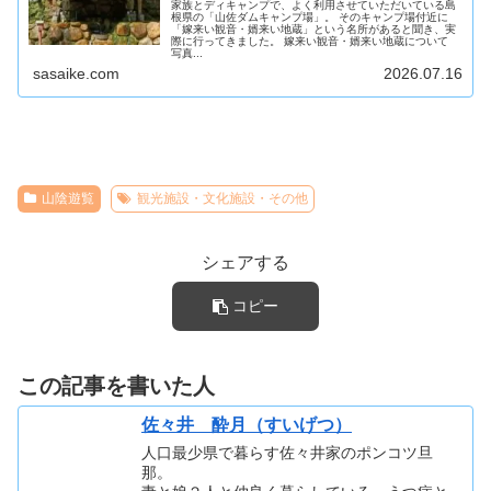
家族とディキャンプで、よく利用させていただいている島
根県の「山佐ダムキャンプ場」。 そのキャンプ場付近に
「嫁来い観音・婿来い地蔵」という名所があると聞き、実
際に行ってきました。 嫁来い観音・婿来い地蔵について
写真...
sasaike.com
2026.07.16
山陰遊覧
観光施設・文化施設・その他
シェアする
コピー
この記事を書いた人
佐々井 酔月（すいげつ）
人口最少県で暮らす佐々井家のポンコツ旦
那。