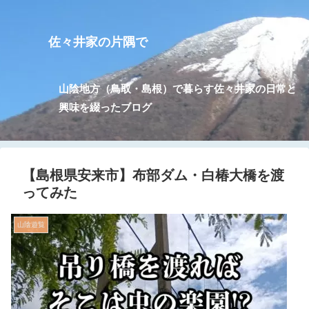
佐々井家の片隅で
山陰地方（鳥取・島根）で暮らす佐々井家の日常と
興味を綴ったブログ
【島根県安来市】布部ダム・白椿大橋を渡
ってみた
山陰遊覧