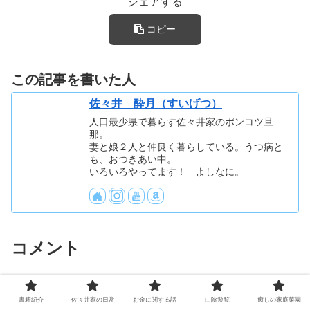
シェアする
コピー
この記事を書いた人
佐々井 酔月（すいげつ）
人口最少県で暮らす佐々井家のポンコツ旦
那。
妻と娘２人と仲良く暮らしている。うつ病と
も、おつきあい中。
いろいろやってます！ よしなに。
コメント
お気軽にコメントください
書籍紹介
佐々井家の日常
お金に関する話
山陰遊覧
癒しの家庭菜園