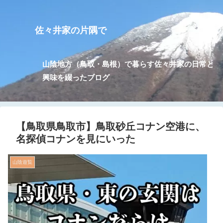
佐々井家の片隅で
山陰地方（鳥取・島根）で暮らす佐々井家の日常と
興味を綴ったブログ
【鳥取県鳥取市】鳥取砂丘コナン空港に、
名探偵コナンを見にいった
山陰遊覧