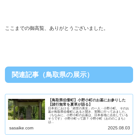
ここまでの御高覧、ありがとうございました。
関連記事（鳥取県の展示）
【鳥取県伯耆町】小野小町のお墓にお参りした
【諸行無常を夏草が語る】
日本史における「絶世の美女」の一人・小野小町。 そのお
墓が鳥取県伯耆町にあると聞き、実際に行ってみました。
（ちなみに、小野小町のお墓は、日本各地に点在している
そうです） 小野小町って誰？ 小野小町（おののこまち）
は...
sasaike.com
2025.08.03