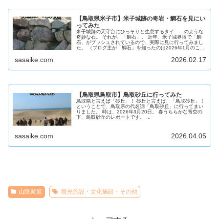
【鳥取県米子市】米子城跡の奇岩・鯛石を見にい
ってみた
米子城跡の天守台にひっそりと生息するタイ……のような
奇妙な石。 それが、「鯛石」。 近年、米子城界隈で「鯛
石」がプッシュされているので、実際に見に行ってみまし
た。 （ブログ主が「鯛石」を知ったのは2026年1月のこ...
sasaike.com
2026.02.17
【鳥取県鳥取市】鳥取砂丘に行ってみた
鳥取県と言えば「砂丘」！ 砂丘と言えば、「鳥取砂丘」！
ということで、鳥取県の代名詞「鳥取砂丘」に行ってまい
りました。 時は、2026年3月20日。 春うららかな青空の
下、鳥取砂丘のレポートです。 ...
sasaike.com
2026.04.05
山陰遊覧
観光施設・文化施設・その他