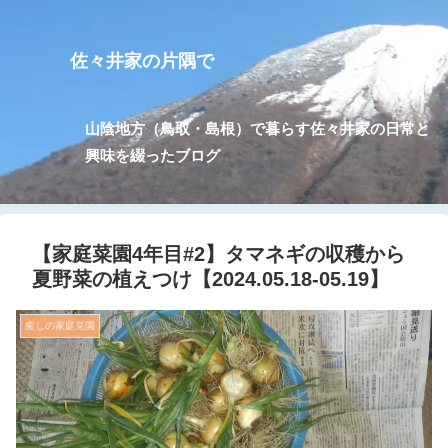
佐々井家の片隅で
山陰地方（鳥取・島根）で暮らす佐々井家の日常と
興味を綴ったブログ
【家庭菜園4年目#2】タマネギの収穫から
夏野菜の植えつけ【2024.05.18-05.19】
癒しの家庭菜園