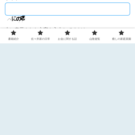
上に表示された文字を入力してください。
書籍紹介
佐々井家の日常
お金に関する話
山陰遊覧
癒しの家庭菜園
ホーム
癒しの家庭菜園
スポンサーリンク