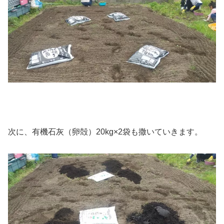
次に、有機石灰（卵殻）20kg×2袋も撒いていきます。