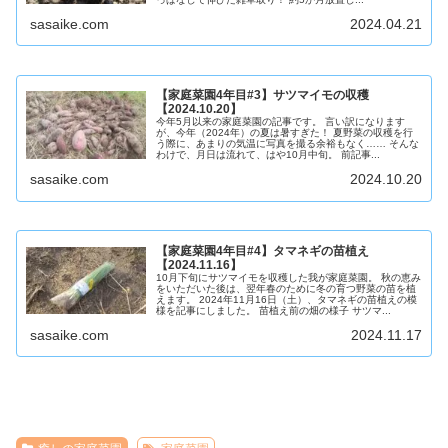
sasaike.com
2024.04.21
【家庭菜園4年目#3】サツマイモの収穫
【2024.10.20】
今年5月以来の家庭菜園の記事です。 言い訳になります
が、今年（2024年）の夏は暑すぎた！ 夏野菜の収穫を行
う際に、あまりの気温に写真を撮る余裕もなく…… そんな
わけで、月日は流れて、はや10月中旬。 前記事...
sasaike.com
2024.10.20
【家庭菜園4年目#4】タマネギの苗植え
【2024.11.16】
10月下旬にサツマイモを収穫した我が家庭菜園。 秋の恵み
をいただいた後は、翌年春のために冬の育つ野菜の苗を植
えます。 2024年11月16日（土）、タマネギの苗植えの模
様を記事にしました。 苗植え前の畑の様子 サツマ...
sasaike.com
2024.11.17